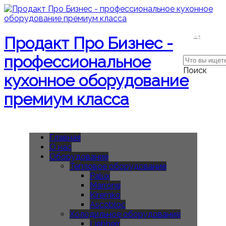
Поиск
Продакт Про Бизнес -
профессиональное
Поиск
кухонное оборудование
премиум класса
Главная
О нас
Оборудование
Тепловое оборудование
Palux
Marrone
Kiremko
Ascobloc
Холодильное оборудование
Liebherr