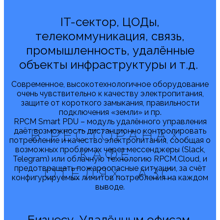
IT-сектор, ЦОДы,
телекоммуникация, связь,
промышленность, удалённые
объекты инфраструктуры и т.д.
Современное, высокотехнологичное оборудование
очень чувствительно к качеству электропитания,
защите от короткого замыкания, правильности
подключения «земли» и пр.
RPCM Smart PDU – модуль удалённого управления
даёт возможность дистанционно контролировать
В РЕСТОРАНАХ,
потребление и качество электропитания, сообщая о
возможных проблемах через мессенджеры (Slack,
КАФЕ,
Telegram) или облачную технологию RPCM.Cloud, и
предотвращать пожароопасные ситуации, за счёт
ОТЕЛЯХ, АЗС
конфигурируемых лимитов потребления на каждом
выводе.
Бизнесу, Удалённым офисам,