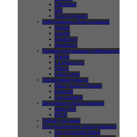
Carpigiani
Iglu
Cool Compact
Нейтральное оборудование
Vianen
Hupfer
Steelnovo
Аквабрит
Профессиональные кофемашины
Franke
La Marzocco
Marco
Dalla Corte
Пароконвектоматы
Palux Touch n Steam
Rational
Convotherm
Витринное оборудование
Ideal-Ake
BEER
Таблет-питание
Посудомоечное оборудование
Посудомойки Palux