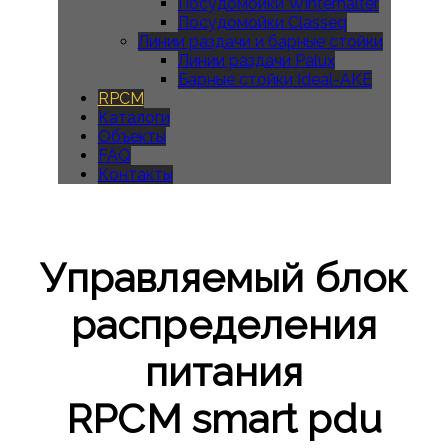
Посудомойки Winterhalter
Посудомойки Classeq
Линии раздачи и барные стойки
Линии раздачи Palux
Барные стойки Ideal-AKE
RPCM
Каталоги
Объекты
FAQ
Контакты
Управляемый блок
распределения
питания
RPCM smart pdu