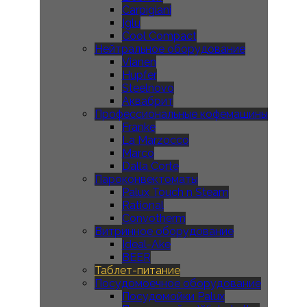
Carpigiani
Iglu
Cool Compact
Нейтральное оборудование
Vianen
Hupfer
Steelnovo
Аквабрит
Профессиональные кофемашины
Franke
La Marzocco
Marco
Dalla Corte
Пароконвектоматы
Palux Touch n Steam
Rational
Convotherm
Витринное оборудование
Ideal-Ake
BEER
Таблет-питание
Посудомоечное оборудование
Посудомойки Palux