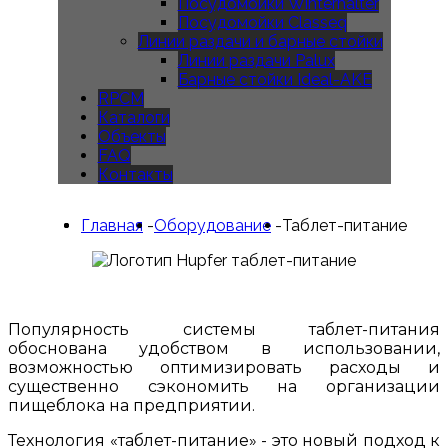
Посудомойки Winterhalter
Посудомойки Classeq
Линии раздачи и барные стойки
Линии раздачи Palux
Барные стойки Ideal-AKE
RPCM
Каталоги
Объекты
FAQ
Контакты
Главная
-
Оборудование
-
Таблет-питание
Популярность системы таблет-питания
обоснована удобством в использовании,
возможностью оптимизировать расходы и
существенно сэкономить на организации
пищеблока на предприятии.
Технология «таблет-питание» - это новый подход к