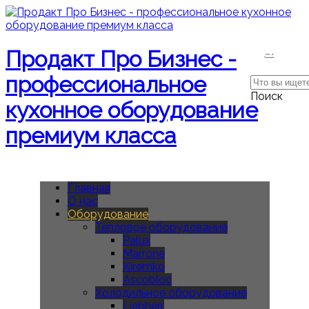
Поиск
Продакт Про Бизнес -
профессиональное
Поиск
кухонное оборудование
премиум класса
Главная
О нас
Оборудование
Тепловое оборудование
Palux
Marrone
Kiremko
Ascobloc
Холодильное оборудование
Liebherr