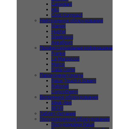
Carpigiani
Iglu
Cool Compact
Нейтральное оборудование
Vianen
Hupfer
Steelnovo
Аквабрит
Профессиональные кофемашины
Franke
La Marzocco
Marco
Dalla Corte
Пароконвектоматы
Palux Touch n Steam
Rational
Convotherm
Витринное оборудование
Ideal-Ake
BEER
Таблет-питание
Посудомоечное оборудование
Посудомойки Palux