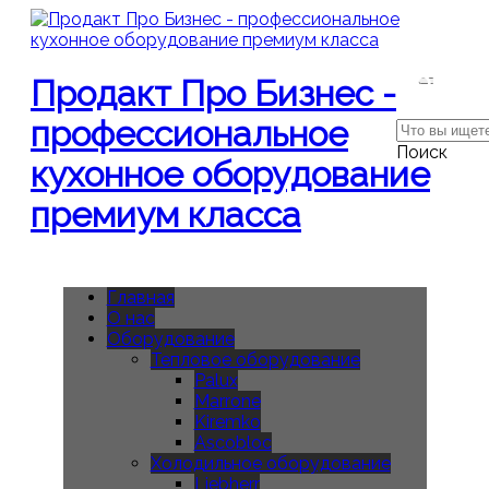
Поиск
Продакт Про Бизнес -
профессиональное
Поиск
кухонное оборудование
премиум класса
Главная
О нас
Оборудование
Тепловое оборудование
Palux
Marrone
Kiremko
Ascobloc
Холодильное оборудование
Liebherr