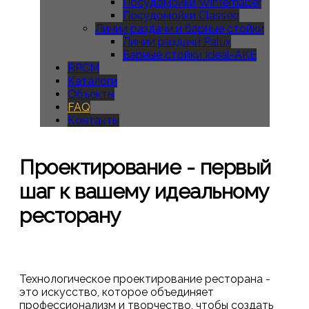
Посудомойки Winterhalter
Посудомойки Classeq
Линии раздачи и барные стойки
Линии раздачи Palux
Барные стойки Ideal-AKE
RPCM
Каталоги
Объекты
FAQ
Контакты
Проектирование
-
первый
шаг
к
вашему
идеальному
ресторану
Технологическое проектирование ресторана -
это искусство, которое объединяет
профессионализм и творчество, чтобы создать